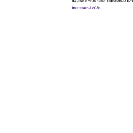
da unsere MP3s keinen Kopierschutz (DR
Impressum & AGBs